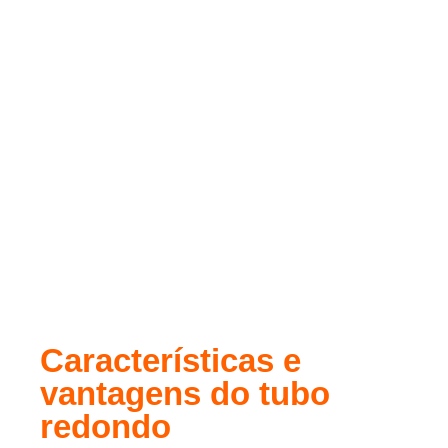
aço carbono. O uso do material oferece aos tubos
características importantes: alta resistência e
versatilidade, longa durabilidade, segurança e boa
aplicabilidade.
O
tubo de aço redondo
é um tipo de peça feita
com costura ou sem costura. Ou seja, pode ser
submetido a um processo de solda por indução de
alta frequência e acabamento de qualidade, com
remoção ou manutenção da rebarba interna,
conforme a preferência.
Características e
vantagens do tubo
redondo