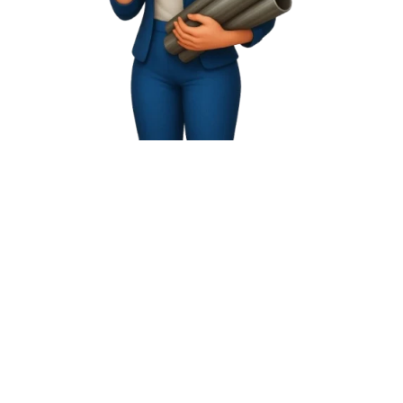
Política da Qualidade
Estou ciente e de acordo que os dados
fornecidos acima, serão mantidos em sigilo e
utilizados para contato com fins de
relacionamento comercial.
Ao enviar os dados abaixo você está ciente e
de acordo que serão mantidos em sigilo e
utilizados para contato com fins de
relacionamento comercial.