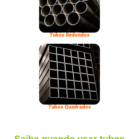
Tubos Redondos
Tubos Quadrados
Saiba quando usar tubos