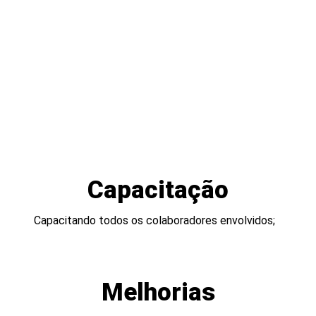
Estou ciente e de acordo que os dados
fornecidos acima, serão mantidos em sigilo e
utilizados para contato com fins de
relacionamento comercial.
Ao enviar os dados abaixo você está ciente e
de acordo que serão mantidos em sigilo e
utilizados para contato com fins de
relacionamento comercial.
Capacitação
Capacitando todos os colaboradores envolvidos;
Melhorias