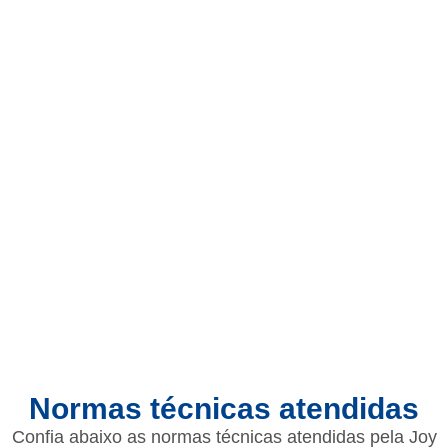
obter um produto resistente e totalmente
personalizado.
Versátil e resistente, as peças tubulares podem ser
amplamente utilizadas no setor industrial. E a
Joy
Tubos é
referência em peças de aço, incluindo
desde tubos de aços longos em chapa, barra, entre
outras configurações. Personalizamos as peças,
considerando dimensões e espessuras, por
exemplo, de acordo com as especificações
solicitadas por cada cliente.
Normas técnicas atendidas
Confia abaixo as normas técnicas atendidas pela Joy