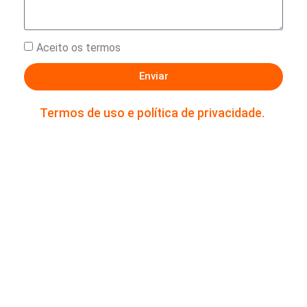
Aceito os termos
Enviar
Termos de uso e política de privacidade.
Estou ciente e de acordo que os dados fornecidos acima,
serão mantidos em sigilo e utilizados para contato com
fins de relacionamento comercial.
Ao enviar os dados abaixo você está ciente e de acordo
que serão mantidos em sigilo e utilizados para contato
com fins de relacionamento comercial.