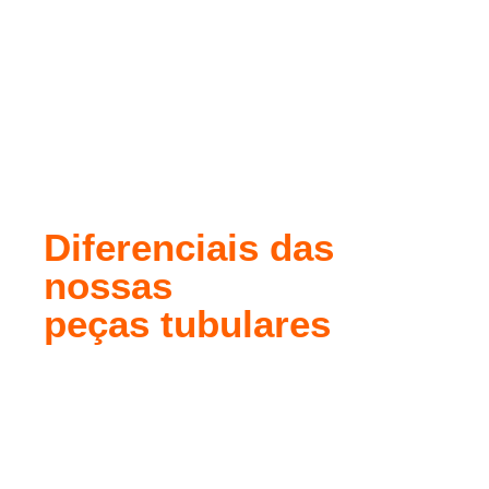
os
Aços Longos
são produtos siderúrgicos que
possuem comprimento superior à largura e sua
altura, seções transversais com formato poligonal e
podem ser obtidos a partir de laminação a quente
ou frio, ou trefilação.
Diferenciais das
nossas
peças tubulares
As peças tubulares são utilizados para uma ampla
gama de aplicações estruturais e são obtidas
atráves de barras, perfis, vergalhões, telas, treliças
e cantoneiras. A partir da laminação, processo de
transformação do metal que consiste na redução de
sua seção transversal por compressão, é possível