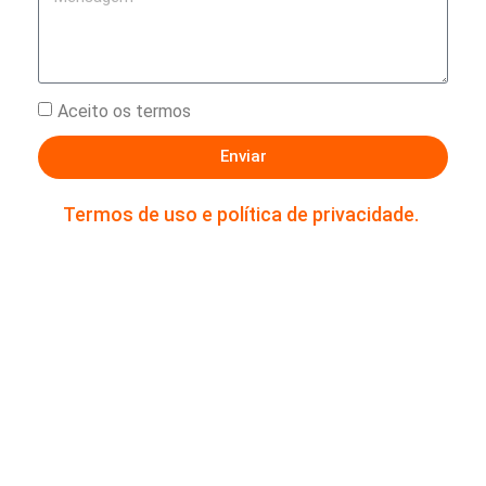
Aceito os termos
Enviar
Termos de uso e política de privacidade.
Estou ciente e de acordo que os dados fornecidos acima,
serão mantidos em sigilo e utilizados para contato com
fins de relacionamento comercial.
Ao enviar os dados abaixo você está ciente e de acordo
que serão mantidos em sigilo e utilizados para contato
com fins de relacionamento comercial.