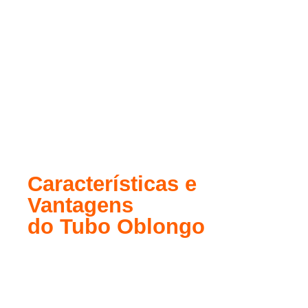
A utilização de
tubos oblongos
faz sucesso
porque esse modelo de tubo de aço é menos
propenso a distorções e dobras, é mais compacto e
ocupa menos espaço de armazenamento, sendo
uma boa opção para configurações menores com
espaço limitado, além de ter um acabamento
esteticamente melhor.
Características e
Vantagens
do Tubo Oblongo
Os tubos de aço oblongos também são mais
aerodinâmicos, o que torna sua utilização ideal
para produtos como tubos de escape em veículos,
por exemplo. E as vantagens não param por aí, pois