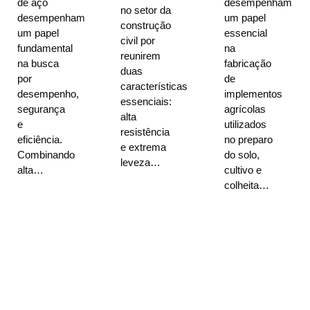
de aço
desempenham
no setor da
desempenham
um papel
construção
um papel
essencial
civil por
fundamental
na
reunirem
na busca
fabricação
duas
por
de
características
desempenho,
implementos
essenciais:
segurança
agrícolas
alta
e
utilizados
resistência
eficiência.
no preparo
e extrema
Combinando
do solo,
leveza…
alta…
cultivo e
colheita…