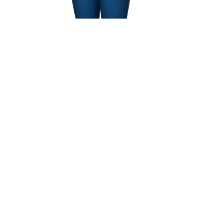
Vantagens
E não é à toa que os tubos de aço, pretos ou
galvanizados, com ou sem costura, mais finos ou mais
grossos, trefilados ou não, redondos, quadrados,
retangulares ou oblongos, são indicados com essa
finalidade.
O aço é um material leve, naturalmente resistente,
durável e sustentável (já que é 100% reciclável). Utilizar
tubos de aço no setor aumenta a durabilidade de peças e
componentes encontrados nas máquinas, ferramentas e
equipamentos da agroindústria.
Mais uma vantagem dos
tubos de aço na
agroindústria
envolve a questão sanitária: o aço
galvanizado, por exemplo, não sofre reações químicas
em contato com alimentos, inibindo a aderência de micro-