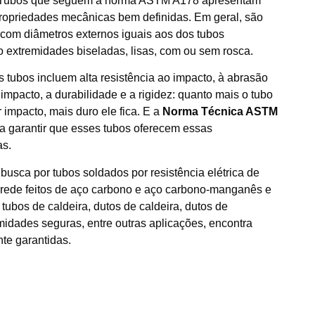
y Tubos que seguem a norma ASTM A178 apresentam
ropriedades mecânicas bem definidas. Em geral, são
com diâmetros externos iguais aos dos tubos
 extremidades biseladas, lisas, com ou sem rosca.
s tubos incluem alta resistência ao impacto, à abrasão
pacto, a durabilidade e a rigidez: quanto mais o tubo
impacto, mais duro ele fica. E a
Norma Técnica ASTM
a garantir que esses tubos oferecem essas
as.
usca por tubos soldados por resistência elétrica de
rede feitos de aço carbono e aço carbono-manganês e
ubos de caldeira, dutos de caldeira, dutos de
idades seguras, entre outras aplicações, encontra
te garantidas.