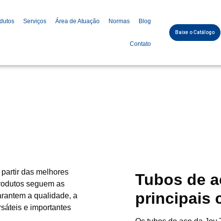
dutos
Serviços
Área de Atuação
Normas
Blog
Baixe o Catálogo
Contato
Norma Técnica ASTM A178
partir das melhores
Tubos de a
produtos seguem as
principais 
arantem a qualidade, a
sáteis e importantes