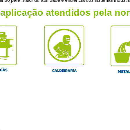
ndo para maior durabilidade e eficiência dos sistemas industri
aplicação atendidos pela n
Receba ate