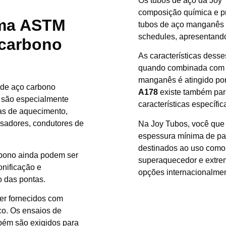
Os tubos de aço da Jo
composição química e p
orma ASTM
tubos de aço manganês 
schedules, apresentando
 carbono
As características desse
quando combinada com im
manganês é atingido por 
 de aço carbono
A178
existe também par
e são especialmente
características específic
nas de aquecimento,
sadores, condutores de
Na Joy Tubos, você que b
espessura mínima de pa
destinados ao uso como t
rbono ainda podem ser
superaquecedor e extrem
onificação e
opções internacionalmen
 das pontas.
er fornecidos com
ico. Os ensaios de
bém são exigidos para