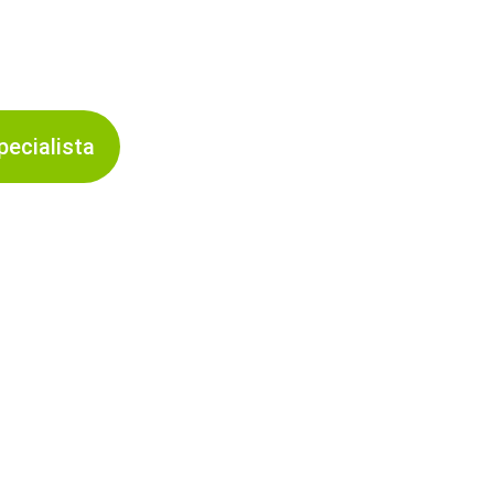
do pelo nosso
ecialista
LOCALIZAÇÃO
s com Costura