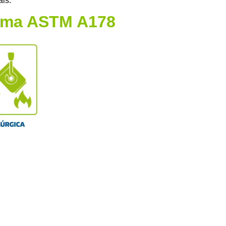
ais.
orma ASTM A178
ndimento